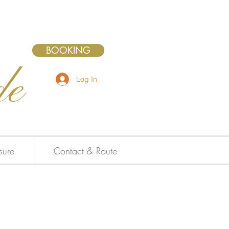
BOOKING
de
Log In
isure
Contact & Route