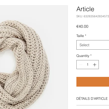
Article
SKU: 63283564283457
Price
€40.00
Taille
*
Select
Quantity
*
DÉTAILS D'ARTICLE
Détails d'article. Sai